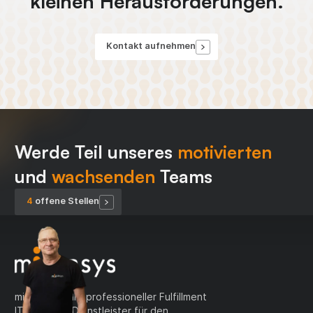
kleinen Herausforderungen.
Kontakt aufnehmen
Werde Teil unseres
motivierten
und
wachsenden
Teams
4
offene Stelle
n
migrasys ist Ihr professioneller Fulfillment
IT Service - Dienstleister für den