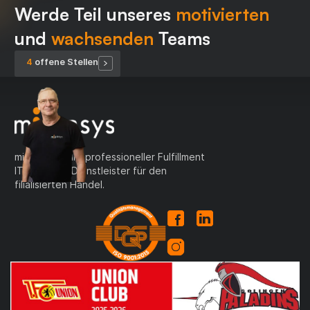
Werde Teil unseres
motivierten
und
wachsenden
Teams
4
offene Stelle
n
migrasys ist Ihr professioneller Fulfillment
IT Service - Dienstleister für den
filialisierten Handel.