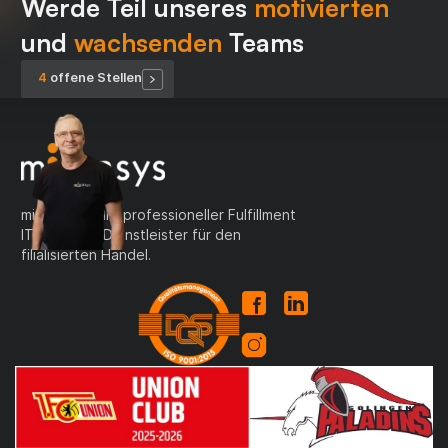
Werde Teil unseres
motivierten
und
wachsenden
Teams
4
offene Stelle
n
migrasys ist Ihr professioneller Fulfillment
IT Service - Dienstleister für den
filialisierten Handel.